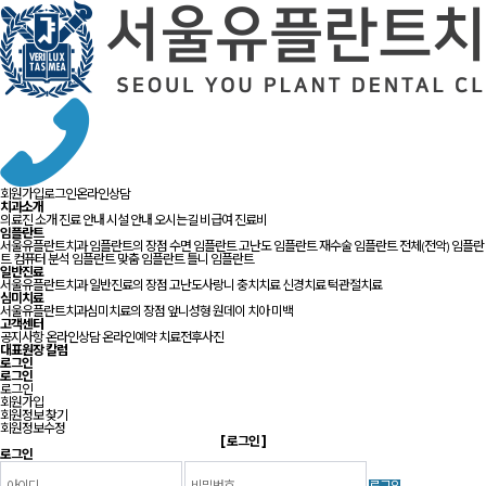
회원가입
로그인
온라인상담
치과소개
의료진 소개
진료 안내
시설 안내
오시는길
비급여 진료비
임플란트
서울유플란트치과 임플란트의 장점
수면 임플란트
고난도 임플란트
재수술 임플란트
전체(전악) 임플란
트
컴퓨터 분석 임플란트
맞춤 임플란트
틀니 임플란트
일반진료
서울유플란트치과 일반진료의 장점
고난도사랑니
충치치료
신경치료
턱관절치료
심미치료
서울유플란트치과심미치료의 장점
앞니성형
원데이 치아 미백
고객센터
공지사항
온라인상담
온라인예약
치료전후사진
대표원장 칼럼
로그인
로그인
로그인
회원가입
회원정보 찾기
회원정보수정
[
로그인
]
로그인
로그인