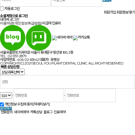
자동로그인
회원가입
회원정보 찾기
소셜계정으로 로그인
네이버
로그인
|
|
비급여 진료비
이용약관
개인정보취급방침
서울유플란트치과의원 서울시 동대문구 왕산로 185, 3층
TEL : 02-957-2879
사업자번호 : 406-02-65942 대표자 : 유명상
COPYRIGHT(C) 2021 SEOUL YOU PLANT DENTAL CLINIC. ALL RIGHT RESERVED.
빠른 상담신청
-
-
개인정보 수집에 동의
[자세히보기]
문의하기
전화문의
네이버예약
카톡상담
블로그
진료예약