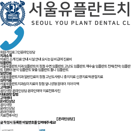
회원가입
로그인
온라인상담
치과소개
의료진 소개
진료 안내
시설 안내
오시는길
비급여 진료비
임플란트
서울유플란트치과 임플란트의 장점
수면 임플란트
고난도 임플란트
재수술 임플란트
전체(전악) 임플란
트
컴퓨터 분석 임플란트
맞춤 임플란트
틀니 임플란트
일반진료
서울유플란트치과 일반진료의 장점
고난도사랑니
충치치료
신경치료
턱관절치료
심미치료
서울유플란트치과심미치료의 장점
앞니성형
원데이 치아 미백
고객센터
공지사항
온라인상담
온라인예약
치료전후사진
대표원장 칼럼
고객센터
온라인상담
공지사항
온라인상담
온라인예약
치료전후사진
[
온라인
상담
]
글 작성시 등록한 비밀번호를 입력해주세요!