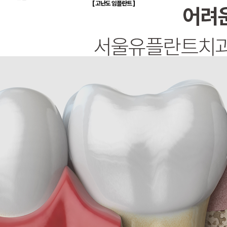
[
고난도
임플란트
]