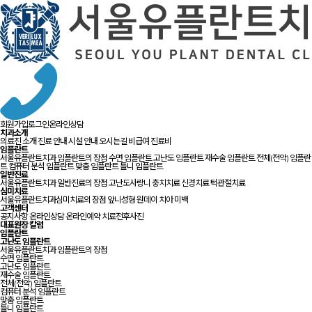
회원가입
로그인
온라인상담
치과소개
의료진 소개
진료 안내
시설 안내
오시는길
비급여 진료비
임플란트
서울유플란트치과 임플란트의 장점
수면 임플란트
고난도 임플란트
재수술 임플란트
전체(전악) 임플란
트
컴퓨터 분석 임플란트
맞춤 임플란트
틀니 임플란트
일반진료
서울유플란트치과 일반진료의 장점
고난도사랑니
충치치료
신경치료
턱관절치료
심미치료
서울유플란트치과심미치료의 장점
앞니성형
원데이 치아 미백
고객센터
공지사항
온라인상담
온라인예약
치료전후사진
대표원장 칼럼
임플란트
고난도 임플란트
서울유플란트치과 임플란트의 장점
수면 임플란트
고난도 임플란트
재수술 임플란트
전체(전악) 임플란트
컴퓨터 분석 임플란트
맞춤 임플란트
틀니 임플란트