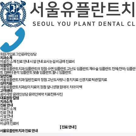
회원가입
로그인
온라인상담
치과소개
의료진 소개
진료 안내
시설 안내
오시는길
비급여 진료비
임플란트
서울유플란트치과 임플란트의 장점
수면 임플란트
고난도 임플란트
재수술 임플란트
전체(전악) 임플란
트
컴퓨터 분석 임플란트
맞춤 임플란트
틀니 임플란트
일반진료
서울유플란트치과 일반진료의 장점
고난도사랑니
충치치료
신경치료
턱관절치료
심미치료
서울유플란트치과심미치료의 장점
앞니성형
원데이 치아 미백
고객센터
공지사항
온라인상담
온라인예약
치료전후사진
대표원장 칼럼
치과소개
진료 안내
의료진 소개
진료 안내
시설 안내
오시는길
비급여 진료비
[
진료
안내
]
서울유플란트치과 진료 안내